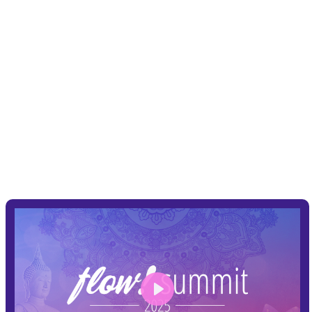
3-9 | november | 2025
Årets största onlineevent för
personlig utveckling!