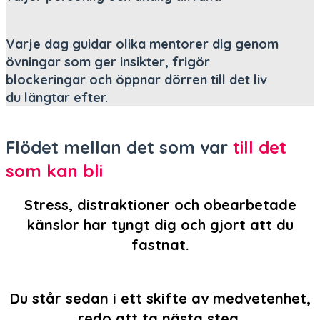
Varje dag guidar olika mentorer dig genom
övningar som ger insikter, frigör
blockeringar och öppnar dörren till det liv
du längtar efter.
Flödet mellan det som var
till det
som kan bli

Stress, distraktioner och obearbetade
känslor har tyngt dig och gjort att du
fastnat.

Du står sedan i ett skifte av medvetenhet,
redo att ta nästa steg.