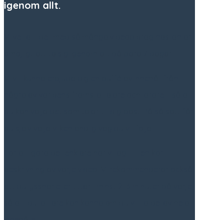
igenom allt.
Vi vet att det med så många videobidrag nästan är
omöjligt att ta sig igenom allt på bara 7 dagar.
Vi vill kunna erbjuda dig en buffé av innehåll från
några av världens främsta talare och lärare – så att
du kan välja det som talar till dig bäst. På så sätt får
du själv välja vilken andlig väg du vill följa.
För att göra det enklare har vi lagt till en kort
beskrivning av varje video. Vi rekommenderar också
att du lyssnar eller tittar i minst 2–3 minuter på varje,
så att du lättare kan känna om du vill ta del av hela
innehållet.