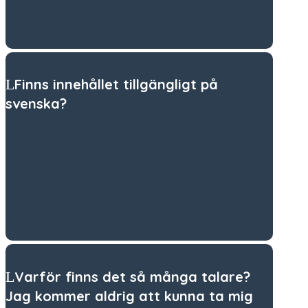
Ja, det är 100% gratis att ta del av summitveckan.
Finns innehållet tillgängligt på
svenska?
Allt innehåll med internationella talare finns
tillgängligt på det ursprungliga inspelade språket
med svenska undertexter. Alla svenska talarbidrag
är otextade.
Varför finns det så många talare?
Jag kommer aldrig att kunna ta mig