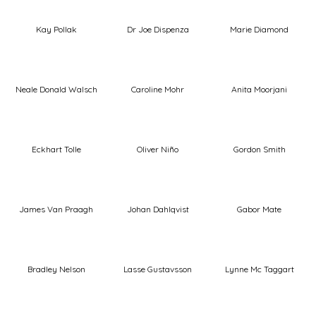
Kay Pollak
Dr Joe Dispenza
Marie Diamond
Neale Donald Walsch
Caroline Mohr
Anita Moorjani
Eckhart Tolle
Oliver Niño
Gordon Smith
James Van Praagh
Johan Dahlqvist
Gabor Mate
Bradley Nelson
Lasse Gustavsson
Lynne Mc Taggart