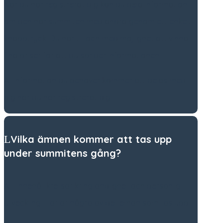
När du har registrerat dig kan du dela information
om den här summiten med andra genom ett enkelt
knapptryck. Du har till och med möjlighet att vinna
fina priser för att du sprider informationen.
All information du behöver kommer att delas med
dig när du har registrerat dig.
Vilka ämnen kommer att tas upp
under summitens gång?
Allt innehåll kretsar kring andlighet och personlig
utveckling. Här är några av de teman som tas upp: