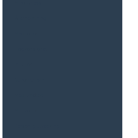
Mindfulness
Återhämtning
Meditation
Högkänslighet
Intuition
Schamanism
Mediumskap
Motivation
Personlig utveckling