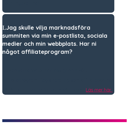
…och mycket mer.
Jag skulle vilja marknadsföra
summiten via min e-postlista, sociala
medier och min webbplats. Har ni
något affiliateprogram?
Du kan samarbeta med oss genom vårt
affiliateprogram. Registrera dig som affiliatepartner
så får du provision för varje sålt paket.
Läs mer här.