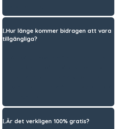
dagens talarbidrag.
Hur länge kommer bidragen att vara
tillgängliga?
Du får tillgång till videoinnehållet i 48 timmar – helt
GRATIS. Du kan titta på det på din stationära dator,
smartphone, bärbara dator eller surfplatta. Du har
möjlighet att köpa allt innehåll för att kunna titta på
det i din egen takt.
Är det verkligen 100% gratis?