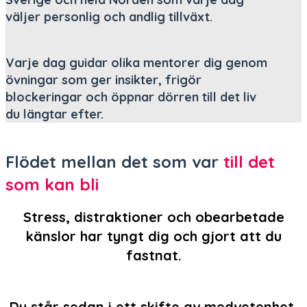
väljer personlig och andlig tillväxt.
Varje dag guidar olika mentorer dig genom
övningar som ger insikter, frigör
blockeringar och öppnar dörren till det liv
du längtar efter.
Flödet mellan det som var
till det
som kan bli

Stress, distraktioner och obearbetade
känslor har tyngt dig och gjort att du
fastnat.

Du står sedan i ett skifte av medvetenhet,