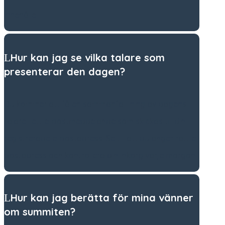
innehållet.
Hur kan jag se vilka talare som
presenterar den dagen?
Du kommer att få en sammanfattning av dagens
talare i ett e-postmeddelande som skickas till din
registrerade e-postadress. Se till att du anger rätt e-
postadress och kontrollera din inkorg varje morgon.
Hur kan jag berätta för mina vänner
om summiten?