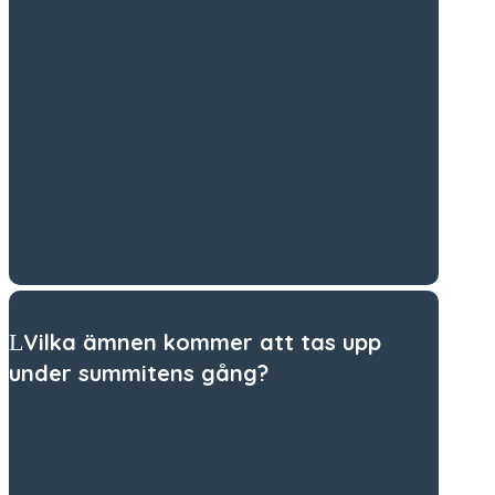
När du har registrerat dig kan du dela information
om den här summiten med andra genom ett enkelt
knapptryck. Du har till och med möjlighet att vinna
fina priser för att du sprider informationen.
All information du behöver kommer att delas med
dig när du har registrerat dig.
Vilka ämnen kommer att tas upp
under summitens gång?
Allt innehåll kretsar kring andlighet och personlig
utveckling. Här är några av de teman som tas upp: