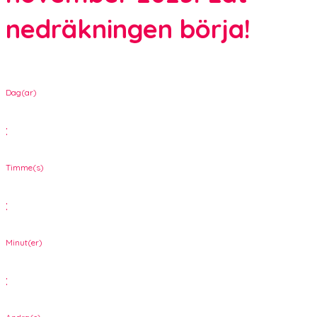
nedräkningen börja!
Dag(ar)
:
Timme(s)
:
Minut(er)
: