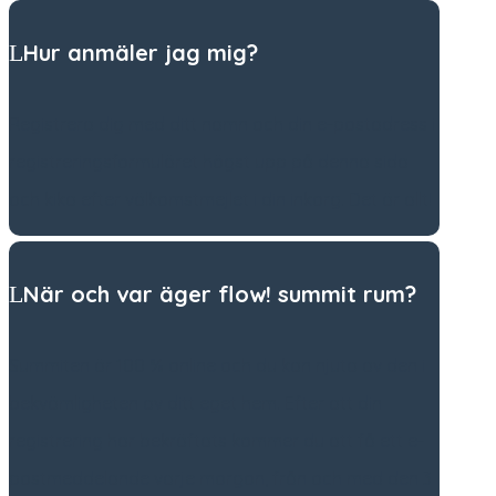
Hur anmäler jag mig?
Registrera dig med ditt namn och din e-postadress i
registreringsformuläret högst upp på denna sida
och kika efter välkomstmejlet i din inkorg. Det är allt!
När och var äger flow! summit rum?
Summiten är 100 % online och du kan njuta av den i
bekvämligheten av ditt eget hem. Efter att din
registrering har bekräftats kommer du att få ett e-
postmeddelande varje morgon, från och med den 3