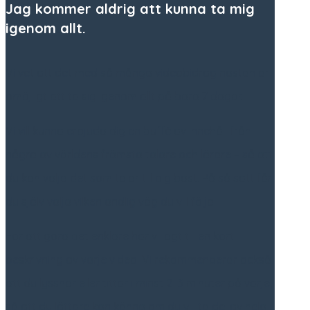
Jag kommer aldrig att kunna ta mig
igenom allt.
Vi vet att det med så många videobidrag nästan är
omöjligt att ta sig igenom allt på bara 7 dagar.
Vi vill kunna erbjuda dig en buffé av innehåll från
några av världens främsta talare och lärare – så att
du kan välja det som talar till dig bäst. På så sätt får
du själv välja vilken andlig väg du vill följa.
För att göra det enklare har vi lagt till en kort
beskrivning av varje video. Vi rekommenderar också
att du lyssnar eller tittar i minst 2–3 minuter på varje,
så att du lättare kan känna om du vill ta del av hela