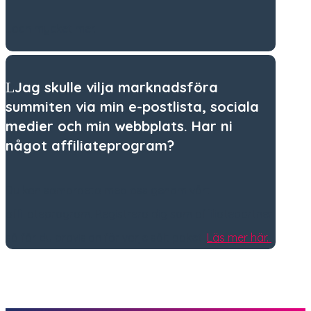
…och mycket mer.
Jag skulle vilja marknadsföra
summiten via min e-postlista, sociala
medier och min webbplats. Har ni
något affiliateprogram?
Du kan samarbeta med oss genom vårt
affiliateprogram. Registrera dig som affiliatepartner
så får du provision för varje sålt paket.
Läs mer här.