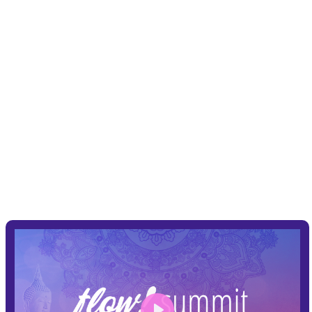
3-9 | november | 2025 (anmälan
öppnar den 21/10)
Årets största onlineevent för
personlig utveckling!