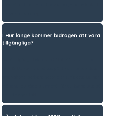
november till och med 9 november, med en länk till
dagens talarbidrag.
Hur länge kommer bidragen att vara
tillgängliga?
Du får tillgång till videoinnehållet i 48 timmar – helt
GRATIS. Du kan titta på det på din stationära dator,
smartphone, bärbara dator eller surfplatta. Du har
möjlighet att köpa allt innehåll för att kunna titta på
det i din egen takt.