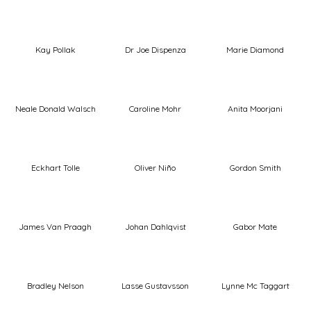
Kay Pollak
Dr Joe Dispenza
Marie Diamond
Neale Donald Walsch
Caroline Mohr
Anita Moorjani
Eckhart Tolle
Oliver Niño
Gordon Smith
James Van Praagh
Johan Dahlqvist
Gabor Mate
Bradley Nelson
Lasse Gustavsson
Lynne Mc Taggart