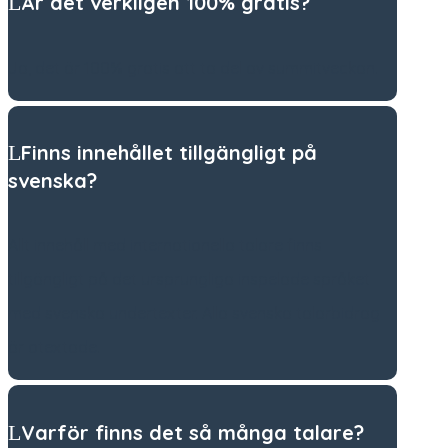
Är det verkligen 100% gratis?
Ja, det är 100% gratis att ta del av summitveckan.
Finns innehållet tillgängligt på
svenska?
Allt innehåll med internationella talare finns
tillgängligt på det ursprungliga inspelade språket
med svenska undertexter. Alla svenska talarbidrag
är otextade.
Varför finns det så många talare?