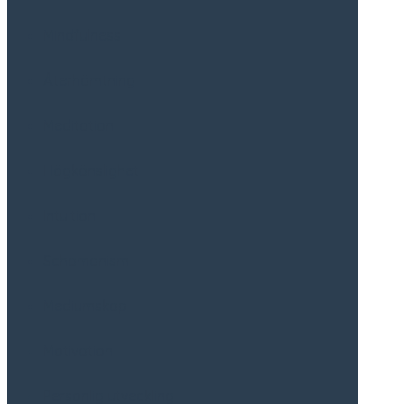
Mindfulness
Återhämtning
Meditation
Högkänslighet
Intuition
Schamanism
Mediumskap
Motivation
Personlig utveckling